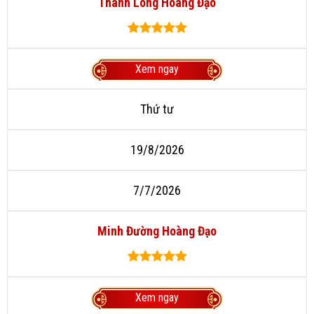
Thanh Long Hoàng Đạo
Xem ngay
Thứ tư
19/8/2026
7/7/2026
Minh Đường Hoàng Đạo
Xem ngay