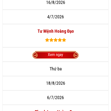
16/8/2026
4/7/2026
Tư Mệnh Hoàng Đạo
Xem ngay
Thứ ba
18/8/2026
6/7/2026