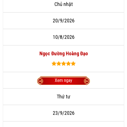
Chủ nhật
20/9/2026
10/8/2026
Ngọc Đường Hoàng Đạo
Xem ngay
Thứ tư
23/9/2026