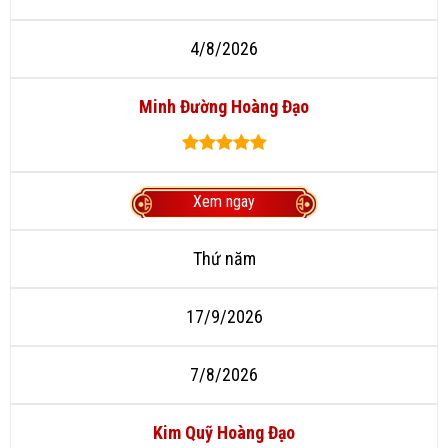
4/8/2026
Minh Đường Hoàng Đạo
Xem ngay
Thứ năm
17/9/2026
7/8/2026
Kim Quỹ Hoàng Đạo