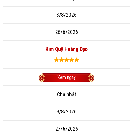
8/8/2026
26/6/2026
Kim Quỹ Hoàng Đạo
Xem ngay
Chủ nhật
9/8/2026
27/6/2026