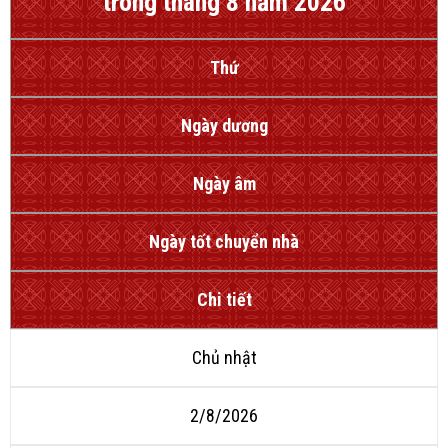
trong tháng 8 năm 2026
Thứ
Ngày dương
Ngày âm
Ngày tốt chuyển nhà
Chi tiết
Chủ nhật
2/8/2026