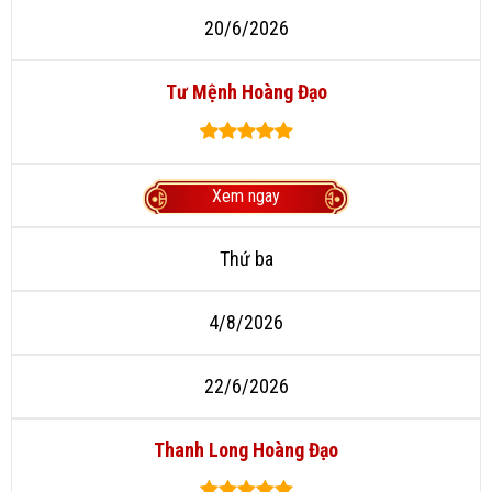
20/6/2026
Tư Mệnh Hoàng Đạo
Xem ngay
Thứ ba
4/8/2026
22/6/2026
Thanh Long Hoàng Đạo