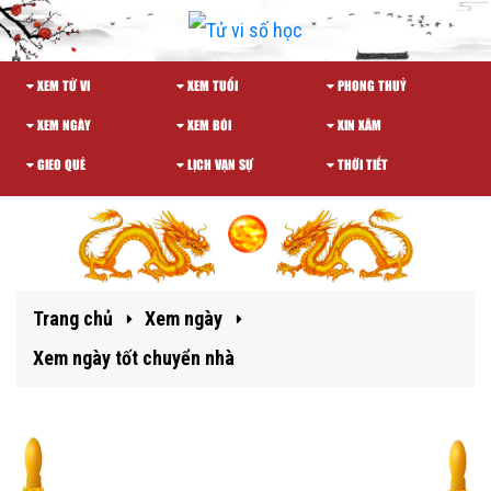
XEM TỬ VI
XEM TUỔI
PHONG THUỶ
XEM NGÀY
XEM BÓI
XIN XĂM
GIEO QUẺ
LỊCH VẠN SỰ
THỜI TIẾT
Trang chủ
Xem ngày
Xem ngày tốt chuyển nhà