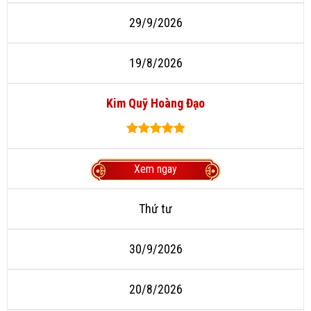
29/9/2026
19/8/2026
Kim Quỹ Hoàng Đạo
Xem ngay
Thứ tư
30/9/2026
20/8/2026