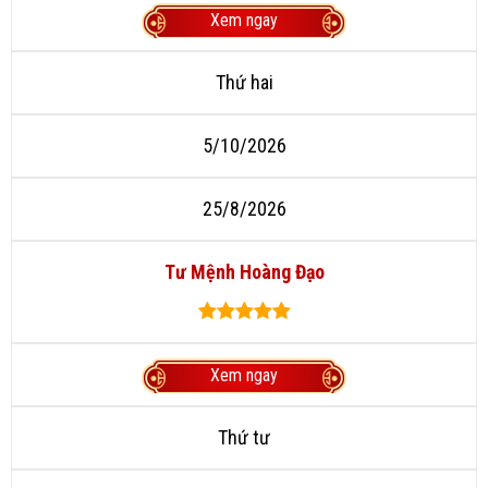
Xem ngay
Thứ hai
5/10/2026
25/8/2026
Tư Mệnh Hoàng Đạo
Xem ngay
Thứ tư