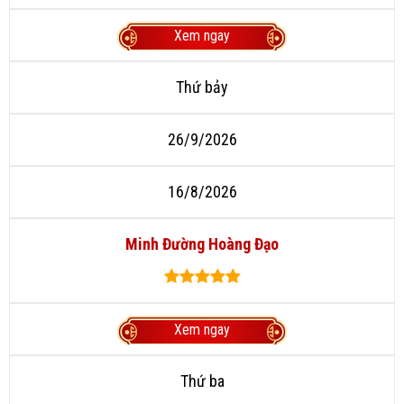
Xem ngay
Thứ bảy
26/9/2026
16/8/2026
Minh Đường Hoàng Đạo
Xem ngay
Thứ ba