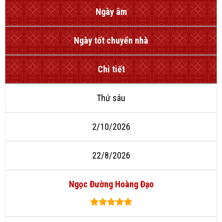
Ngày âm
Ngày tốt chuyển nhà
Chi tiết
Thứ sáu
2/10/2026
22/8/2026
Ngọc Đường Hoàng Đạo