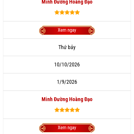
Minh Đường Hoàng Đạo
Xem ngay
Thứ bảy
10/10/2026
1/9/2026
Minh Đường Hoàng Đạo
Xem ngay