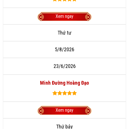
Xem ngay
Thứ tư
5/8/2026
23/6/2026
Minh Đường Hoàng Đạo
Xem ngay
Thứ bảy