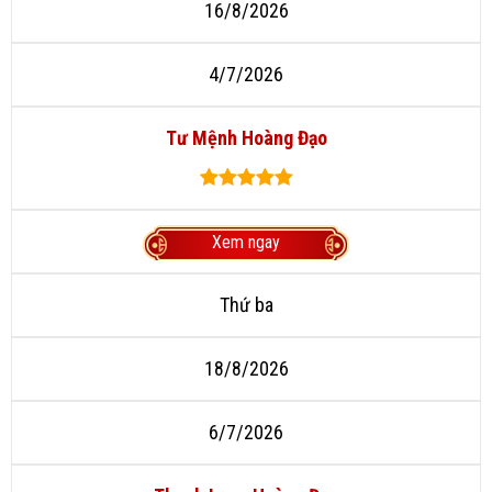
16/8/2026
4/7/2026
Tư Mệnh Hoàng Đạo
Xem ngay
Thứ ba
18/8/2026
6/7/2026