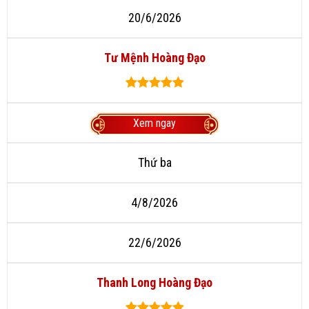
20/6/2026
Tư Mệnh Hoàng Đạo
Xem ngay
Thứ ba
4/8/2026
22/6/2026
Thanh Long Hoàng Đạo