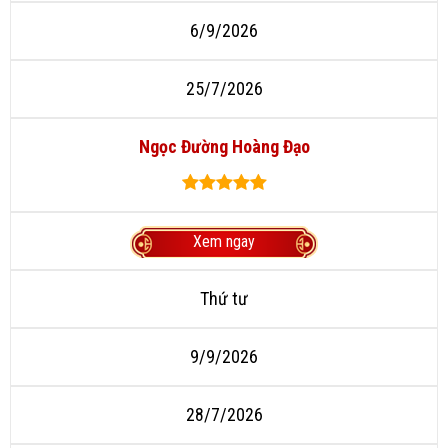
6/9/2026
25/7/2026
Ngọc Đường Hoàng Đạo
Xem ngay
Thứ tư
9/9/2026
28/7/2026