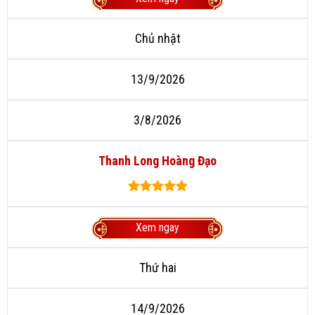
Chủ nhật
13/9/2026
3/8/2026
Thanh Long Hoàng Đạo
Xem ngay
Thứ hai
14/9/2026