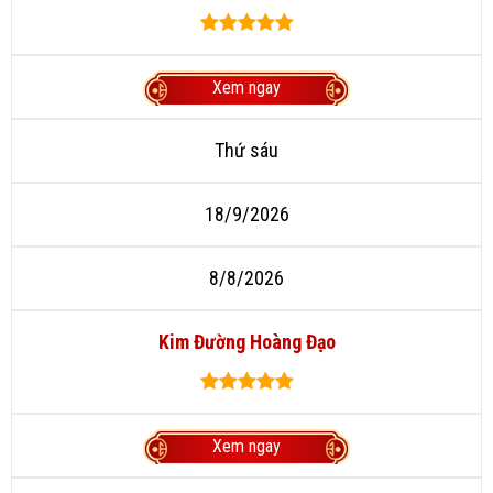
Xem ngay
Thứ sáu
18/9/2026
8/8/2026
Kim Đường Hoàng Đạo
Xem ngay