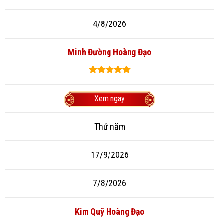
4/8/2026
Minh Đường Hoàng Đạo
Xem ngay
Thứ năm
17/9/2026
7/8/2026
Kim Quỹ Hoàng Đạo