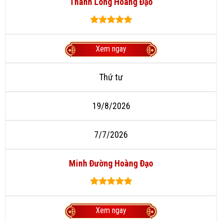
Thanh Long Hoàng Đạo
Xem ngay
Thứ tư
19/8/2026
7/7/2026
Minh Đường Hoàng Đạo
Xem ngay