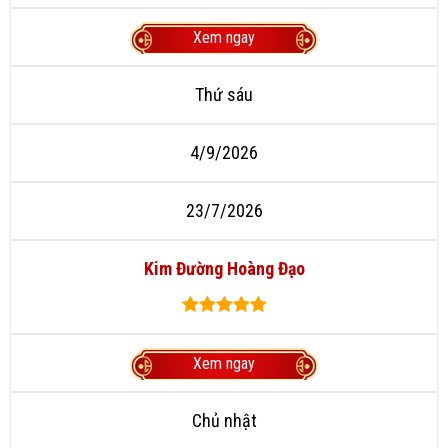
Xem ngay
Thứ sáu
4/9/2026
23/7/2026
Kim Đường Hoàng Đạo
Xem ngay
Chủ nhật