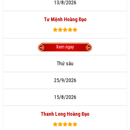
13/8/2026
Tư Mệnh Hoàng Đạo
Xem ngay
Thứ sáu
25/9/2026
15/8/2026
Thanh Long Hoàng Đạo