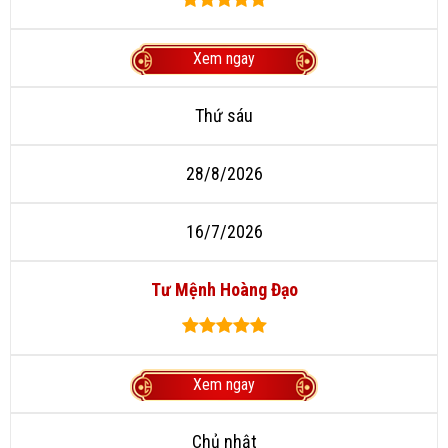
Xem ngay
Thứ sáu
28/8/2026
16/7/2026
Tư Mệnh Hoàng Đạo
Xem ngay
Chủ nhật