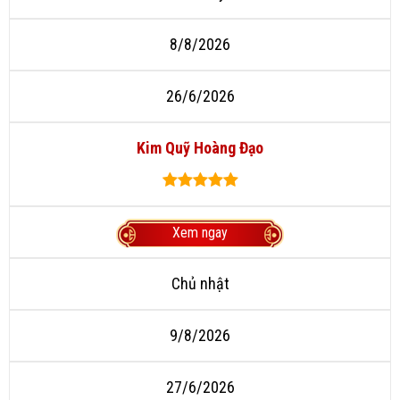
8/8/2026
26/6/2026
Kim Quỹ Hoàng Đạo
Xem ngay
Chủ nhật
9/8/2026
27/6/2026