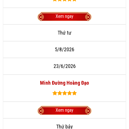
Xem ngay
Thứ tư
5/8/2026
23/6/2026
Minh Đường Hoàng Đạo
Xem ngay
Thứ bảy