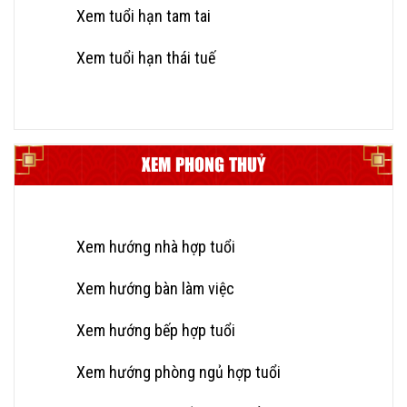
Xem tuổi hạn tam tai
Xem tuổi hạn thái tuế
XEM PHONG THUỶ
Xem hướng nhà hợp tuổi
Xem hướng bàn làm việc
Xem hướng bếp hợp tuổi
Xem hướng phòng ngủ hợp tuổi