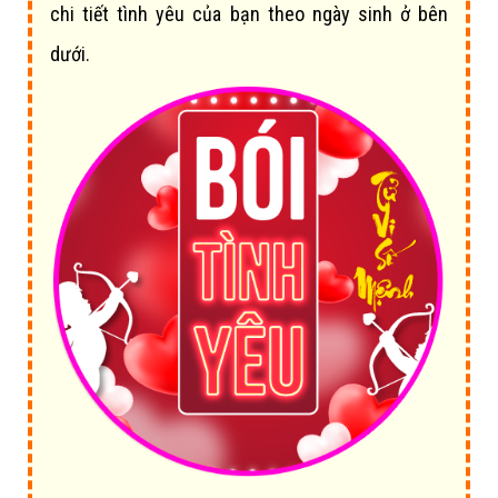
chi tiết tình yêu của bạn theo ngày sinh ở bên
dưới.