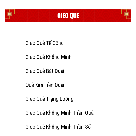
GIEO QUẺ
Gieo Quẻ Tế Công
Gieo Quẻ Khổng Minh
Gieo Quẻ Bát Quái
Quẻ Kim Tiền Quái
Gieo Quẻ Trạng Lường
Gieo Quẻ Khổng Minh Thần Quái
Gieo Quẻ Khổng Minh Thần Số