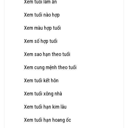
Xem tuổi làm ăn
Xem tuổi nào hợp
Xem màu hợp tuổi
Xem số hợp tuổi
Xem sao hạn theo tuổi
Xem cung mệnh theo tuổi
Xem tuổi kết hôn
Xem tuổi xông nhà
Xem tuổi hạn kim lâu
Xem tuổi hạn hoang ốc