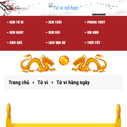
XEM TỬ VI
XEM TUỔI
PHONG THUỶ
XEM NGÀY
XEM BÓI
XIN XĂM
GIEO QUẺ
LỊCH VẠN SỰ
THỜI TIẾT
Trang chủ
Tử vi
Tử vi hàng ngày