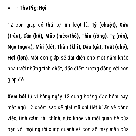
- The Pig: Hợi
12 con giáp có thứ tự lần lượt là:
Tý (chuột), Sửu
(trâu), Dần (hổ), Mão (mèo/thỏ), Thìn (rồng), Tỵ (rắn),
Ngọ (ngựa), Mùi (dê), Thân (khỉ), Dậu (gà), Tuất (chó),
Hợi (lợn)
. Mỗi con giáp sẽ đại diện cho một năm khác
nhau với những tính chất, đặc điểm tương đồng với con
giáp đó.
Xem bói
tử vi hàng ngày 12 cung hoàng đạo hôm nay,
mật ngữ 12 chòm sao sẽ giải mã chi tiết bí ẩn về công
việc, tình cảm, tài chính, sức khỏe và mối quan hệ của
bạn với mọi người xung quanh và con số may mắn của