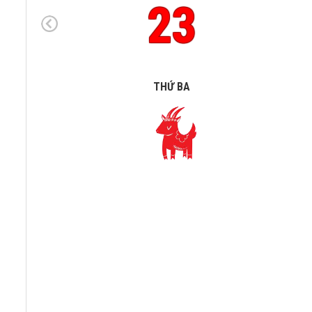
23
THỨ BA