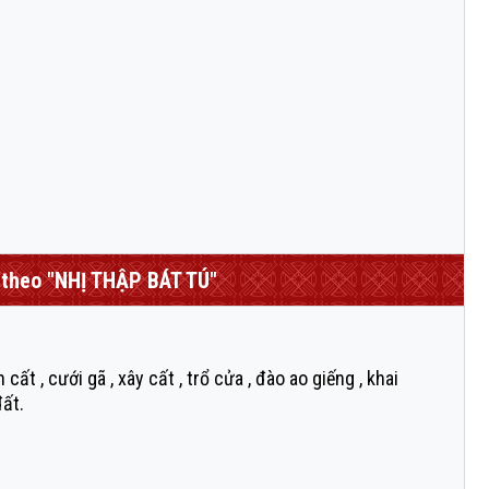
theo "NHỊ THẬP BÁT TÚ"
 cất , cưới gã , xây cất , trổ cửa , đào ao giếng , khai
đất.