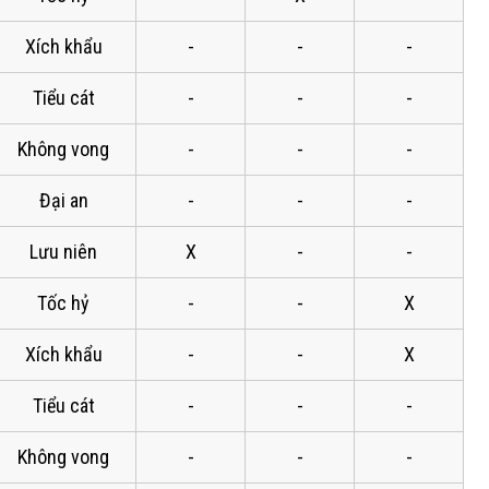
Xích khẩu
-
-
-
Tiểu cát
-
-
-
Không vong
-
-
-
Đại an
-
-
-
Lưu niên
X
-
-
Tốc hỷ
-
-
X
Xích khẩu
-
-
X
Tiểu cát
-
-
-
Không vong
-
-
-