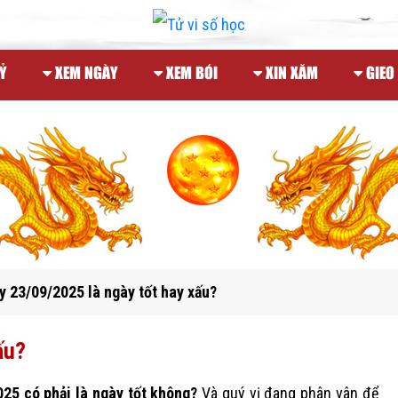
Ỷ
XEM NGÀY
XEM BÓI
XIN XĂM
GIEO
 23/09/2025 là ngày tốt hay xấu?
ấu?
025 có phải là ngày tốt không?
Và quý vị đang phân vân để