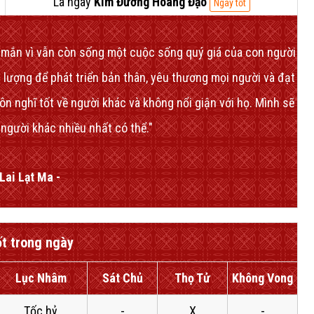
Là ngày
Kim Đường Hoàng Đạo
Ngày tốt
y mắn vì vẫn còn sống một cuộc sống quý giá của con người
 lượng để phát triển bản thân, yêu thương mọi người và đạt
ôn nghĩ tốt về người khác và không nổi giận với họ. Mình sẽ
 người khác nhiều nhất có thể."
Lai Lạt Ma -
ốt trong ngày
Lục Nhâm
Sát Chủ
Thọ Tử
Không Vong
Tốc hỷ
-
X
-