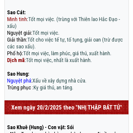
Sao Cát:
Minh tinh
:
Tốt mọi việc. (trùng với Thiên lao Hắc Đạo -
xấu)
Nguyệt giải
:
Tốt mọi việc.
Giải thần
:
Tốt cho việc tế tự, tố tụng, giải oan (trừ được
các sao xấu).
Phổ hộ
:
Tốt mọi việc, làm phúc, giá thú, xuất hành.
Dịch mã
:
Tốt mọi việc, nhất là xuất hành.
Sao Hung:
Nguyệt phá
:
Xấu về xây dựng nhà cửa.
Trùng phục
:
Kỵ giá thú, an táng.
Xem ngày 20/2/2025 theo "NHỊ THẬP BÁT TÚ"
Sao Khuê (Hung) - Con vật: Sói