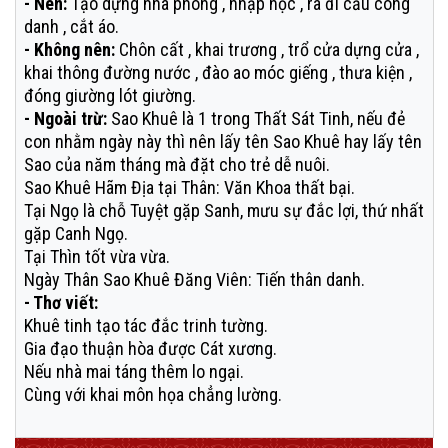
- Nên:
Tạo dựng nhà phòng , nhập học , ra đi cầu công
danh , cắt áo.
- Không nên:
Chôn cất , khai trương , trổ cửa dựng cửa ,
khai thông đường nước , đào ao móc giếng , thưa kiện ,
đóng giường lót giường.
- Ngoài trừ:
Sao Khuê là 1 trong Thất Sát Tinh, nếu đẻ
con nhằm ngày này thì nên lấy tên Sao Khuê hay lấy tên
Sao của năm tháng mà đặt cho trẻ dễ nuôi.
Sao Khuê Hãm Địa tại Thân: Văn Khoa thất bại.
Tại Ngọ là chỗ Tuyệt gặp Sanh, mưu sự đắc lợi, thứ nhất
gặp Canh Ngọ.
Tại Thìn tốt vừa vừa.
Ngày Thân Sao Khuê Đăng Viên: Tiến thân danh.
- Thơ viết:
Khuê tinh tạo tác đắc trinh tường.
Gia đạo thuận hòa được Cát xương.
Nếu nhà mai táng thêm lo ngại.
Cùng với khai môn họa chẳng lường.