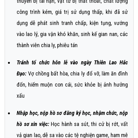
thuyền bị tai nạn, vật tư bị thất thoát, chất lượng
công trình kém, giá trị sử dụng thấp, khi đã sử
dụng dễ phát sinh tranh chấp, kiện tụng, vướng
vào lao lý, gia vận khó khăn, sinh kế gian nan, các
thành viên chia ly, phiêu tán
Tránh tổ chức hôn lễ vào ngày Thiên Lao Hắc
Đạo:
Vợ chồng bất hòa, chia ly đổ vỡ, làm ăn đình
đốn, hiếm muộn con cái, sức khỏe bị ảnh hưởng
xấu
Nhập học, nộp hồ sơ đăng ký học, nhậm chức, nộp
hồ sơ xin việc:
Học hành sa sút, thi cử bị rớt, vất
vả gian lao, dễ sa vào các tệ nghiện game, ham mê