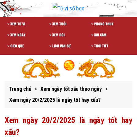
XEM TỬ VI
XEM TUỔI
PHONG THUỶ
XEM NGÀY
XEM BÓI
XIN XĂM
GIEO QUẺ
LỊCH VẠN SỰ
THỜI TIẾT
Trang chủ
Xem ngày tốt xấu theo ngày
Xem ngày 20/2/2025 là ngày tốt hay xấu?
Xem ngày 20/2/2025 là ngày tốt hay
xấu?