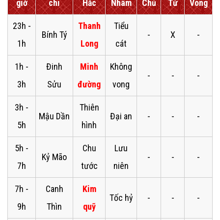
giờ
chi
Hắc
Nhâm
Chủ
Tử
Vong
23h -
Thanh
Tiểu
Bính Tý
-
X
-
1h
Long
cát
1h -
Đinh
Minh
Không
-
-
-
3h
Sửu
đường
vong
3h -
Thiên
Mậu Dần
Đại an
-
-
-
5h
hình
5h -
Chu
Lưu
Kỷ Mão
-
-
-
7h
tước
niên
7h -
Canh
Kim
Tốc hỷ
-
-
-
9h
Thìn
quỹ