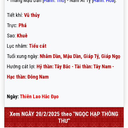
- Tháng Mậu Dần [
Hành: Thổ
] - Năm Ất Tỵ [
Hành: Hỏa
].
Tiết khí:
Vũ thủy
Trực:
Phá
Sao:
Khuê
Lục nhâm:
Tiểu cát
Tuổi xung ngày:
Nhâm Dần, Mậu Dần, Giáp Tý, Giáp Ngọ
Hướng cát lợi:
Hỷ thần: Tây Bắc - Tài thần: Tây Nam -
Hạc thần: Đông Nam
Ngày:
Thiên Lao Hắc Đạo
Xem NGÀY 20/2/2025 theo "NGỌC HẠP THÔNG
THƯ"