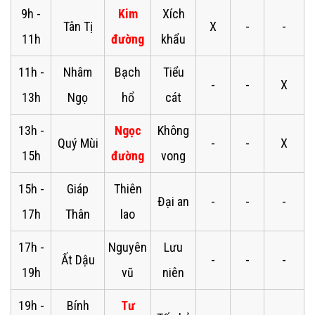
9h -
Kim
Xích
Tân Tị
X
-
-
11h
đường
khẩu
11h -
Nhâm
Bạch
Tiểu
-
-
X
13h
Ngọ
hổ
cát
13h -
Ngọc
Không
Quý Mùi
-
-
X
15h
đường
vong
15h -
Giáp
Thiên
Đại an
-
-
-
17h
Thân
lao
17h -
Nguyên
Lưu
Ất Dậu
-
-
-
19h
vũ
niên
19h -
Bính
Tư