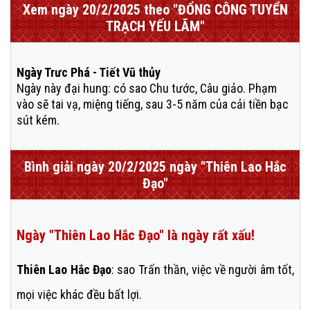
Xem ngày 20/2/2025 theo "ĐỔNG CÔNG TUYỂN
TRẠCH YẾU LÃM"
Ngày Trưc Phá - Tiết Vũ thủy
Ngày này đại hung: có sao Chu tước, Câu giảo. Phạm
vào sẽ tai vạ, miệng tiếng, sau 3-5 năm của cải tiền bạc
sút kém.
Bình giải ngày 20/2/2025 ngày "Thiên Lao Hắc
Đạo"
Ngày "Thiên Lao Hắc Đạo" là ngày rất xấu!
Thiên Lao Hắc Đạo
: sao Trấn thần, việc về người âm tốt,
mọi việc khác đều bất lợi.