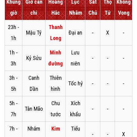
Khung
Giờ can
Hoàng
Lục
Sát
Thọ
Không
giờ
chi
Hắc
Nhâm
Chủ
Tử
Vong
23h -
Thanh
Mậu Tý
Đại an
-
X
-
1h
Long
1h -
Minh
Lưu
Kỷ Sửu
-
-
-
3h
đường
niên
3h -
Canh
Thiên
Tốc hỷ
-
-
-
5h
Dần
hình
5h -
Chu
Xích
Tân Mão
-
-
-
7h
tước
khẩu
7h -
Nhâm
Kim
Tiểu
-
-
X