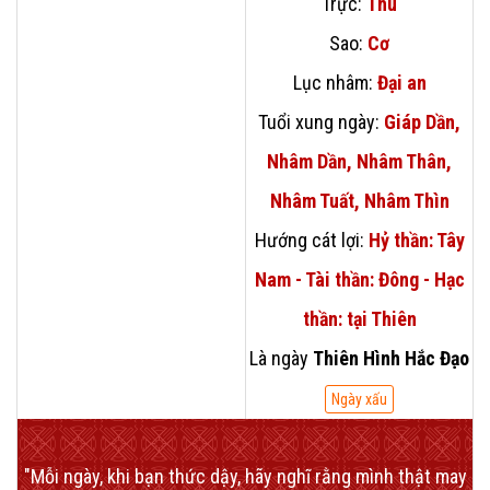
Trực:
Thu
Sao:
Cơ
Lục nhâm:
Đại an
Tuổi xung ngày:
Giáp Dần,
Nhâm Dần, Nhâm Thân,
Nhâm Tuất, Nhâm Thìn
Hướng cát lợi:
Hỷ thần: Tây
Nam - Tài thần: Đông - Hạc
thần: tại Thiên
Là ngày
Thiên Hình Hắc Đạo
Ngày xấu
"Mỗi ngày, khi bạn thức dậy, hãy nghĩ rằng mình thật may