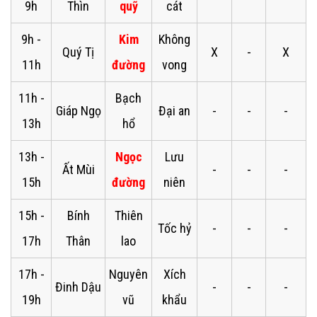
9h
Thìn
quỹ
cát
9h -
Kim
Không
Quý Tị
X
-
X
11h
đường
vong
11h -
Bạch
Giáp Ngọ
Đại an
-
-
-
13h
hổ
13h -
Ngọc
Lưu
Ất Mùi
-
-
-
15h
đường
niên
15h -
Bính
Thiên
Tốc hỷ
-
-
-
17h
Thân
lao
17h -
Nguyên
Xích
Đinh Dậu
-
-
-
19h
vũ
khẩu