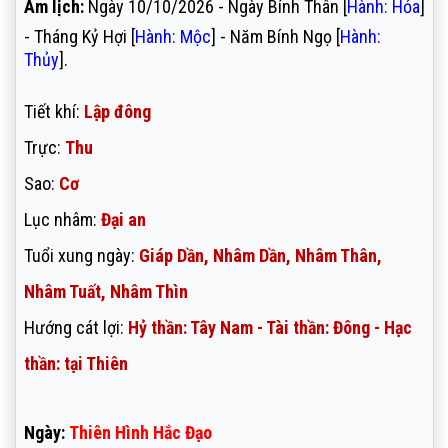
Âm lịch:
Ngày 10/10/2026 - Ngày Bính Thân [
Hành: Hỏa
]
- Tháng Kỷ Hợi [
Hành: Mộc
] - Năm Bính Ngọ [
Hành:
Thủy
].
Tiết khí:
Lập đông
Trực:
Thu
Sao:
Cơ
Lục nhâm:
Đại an
Tuổi xung ngày:
Giáp Dần, Nhâm Dần, Nhâm Thân,
Nhâm Tuất, Nhâm Thìn
Hướng cát lợi:
Hỷ thần: Tây Nam - Tài thần: Đông - Hạc
thần: tại Thiên
Ngày:
Thiên Hình Hắc Đạo