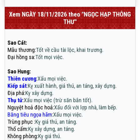
Xem NGÀY 18/11/2026 theo "NGỌC HẠP THÔNG
THƯ"
Sao Cát:
Mẫu thương
:
Tốt về cầu tài lộc, khai trương.
Đại hồng sa
:
Tốt mọi việc.
Sao Hung:
Thiên cương
:
Xấu mọi việc.
Kiếp sát
:
Kỵ xuất hành, giá thú, an táng, xây dựng.
Địa phá
:
Kỵ xây dựng.
Thụ tử
:
Xấu mọi việc (trừ săn bắn tốt).
Nguyệt hoả độc hoả
:
Xấu đối với lợp nhà, làm bếp.
Băng tiêu ngọa hãm
:
Xấu mọi việc.
Trùng phục
:
Kỵ giá thú, an táng.
Thổ cấm
:
Kỵ xây dựng, an táng.
Không phòng
:
Kỵ giá thú.