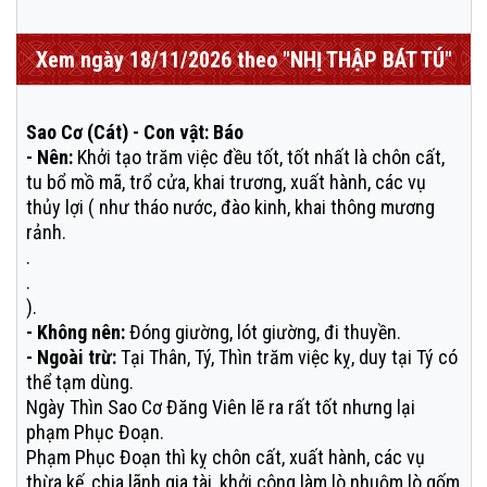
Xem ngày 18/11/2026 theo "NHỊ THẬP BÁT TÚ"
Sao Cơ (Cát) - Con vật: Báo
- Nên:
Khởi tạo trăm việc đều tốt, tốt nhất là chôn cất,
tu bổ mồ mã, trổ cửa, khai trương, xuất hành, các vụ
thủy lợi ( như tháo nước, đào kinh, khai thông mương
rảnh.
.
.
).
- Không nên:
Đóng giường, lót giường, đi thuyền.
- Ngoài trừ:
Tại Thân, Tý, Thìn trăm việc kỵ, duy tại Tý có
thể tạm dùng.
Ngày Thìn Sao Cơ Đăng Viên lẽ ra rất tốt nhưng lại
phạm Phục Đoạn.
Phạm Phục Đoạn thì kỵ chôn cất, xuất hành, các vụ
thừa kế, chia lãnh gia tài, khởi công làm lò nhuộm lò gốm