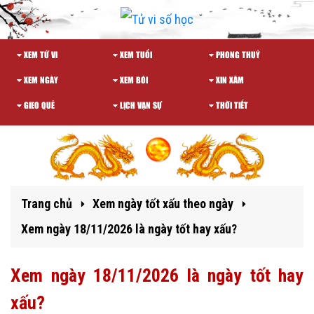
XEM TỬ VI
XEM TUỔI
PHONG THUỶ
XEM NGÀY
XEM BÓI
XIN XĂM
GIEO QUẺ
LỊCH VẠN SỰ
THỜI TIẾT
Trang chủ
Xem ngày tốt xấu theo ngày
Xem ngày 18/11/2026 là ngày tốt hay xấu?
Xem ngày 18/11/2026 là ngày tốt hay
xấu?