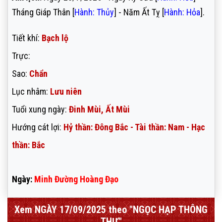
Tháng Giáp Thân [
Hành: Thủy
] - Năm Ất Tỵ [
Hành: Hỏa
].
Tiết khí:
Bạch lộ
Trực:
Sao:
Chẩn
Lục nhâm:
Lưu niên
Tuổi xung ngày:
Đinh Mùi, Ất Mùi
Hướng cát lợi:
Hỷ thần: Đông Bắc - Tài thần: Nam - Hạc
thần: Bắc
Ngày:
Minh Đường Hoàng Đạo
Xem NGÀY 17/09/2025 theo "NGỌC HẠP THÔNG
THƯ"