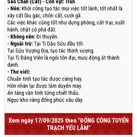
Sao Chẩn (Cát) - Con vật: Trùn
- Nên:
Khởi công tạo tác mọi việc tốt lành, tốt nhất là
xây cất lầu gác, chôn cất, cưới gã.
Các việc khác cũng tốt như dựng phòng, cất trại, xuất
hành, chặt cỏ phá đất.
- Không nên:
Đi thuyền.
- Ngoài trừ:
Tại Tị Dậu Sửu đều tốt.
Tại Sửu Vượng Địa, tạo tác thịnh vượng.
Tại Tị Đăng Viên là ngôi tôn đại, mưu động ắt thành
danh.
- Thơ viết:
Chuẩn tinh tạo tác được càng hay.
Hôn nhân lại được lắm duyên may.
An táng văn tinh từng chiết thấu.
Ngọc kho vàng đống phúc sâu dày.
Xem ngày 17/09/2025 theo "ĐỔNG CÔNG TUYỂN
TRẠCH YẾU LÃM"