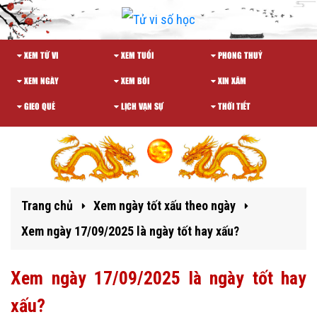
XEM TỬ VI
XEM TUỔI
PHONG THUỶ
XEM NGÀY
XEM BÓI
XIN XĂM
GIEO QUẺ
LỊCH VẠN SỰ
THỜI TIẾT
Trang chủ
Xem ngày tốt xấu theo ngày
Xem ngày 17/09/2025 là ngày tốt hay xấu?
Xem ngày 17/09/2025 là ngày tốt hay
xấu?