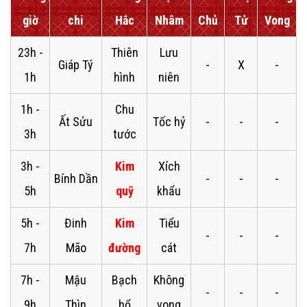
giờ
chi
Hắc
Nhâm
Chủ
Tử
Vong
23h -
Thiên
Lưu
Giáp Tý
-
X
-
1h
hình
niên
1h -
Chu
Ất Sửu
Tốc hỷ
-
-
-
3h
tước
3h -
Kim
Xích
Bính Dần
-
-
-
5h
quỹ
khẩu
5h -
Đinh
Kim
Tiểu
-
-
-
7h
Mão
đường
cát
7h -
Mậu
Bạch
Không
-
-
-
9h
Thìn
hổ
vong