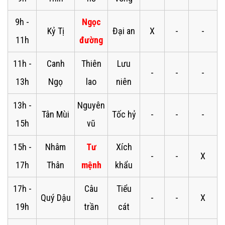
9h -
Ngọc
Kỷ Tị
Đại an
X
-
-
11h
đường
11h -
Canh
Thiên
Lưu
-
-
-
13h
Ngọ
lao
niên
13h -
Nguyên
Tân Mùi
Tốc hỷ
-
-
-
15h
vũ
15h -
Nhâm
Tư
Xích
-
-
X
17h
Thân
mệnh
khẩu
17h -
Câu
Tiểu
Quý Dậu
-
-
X
19h
trần
cát