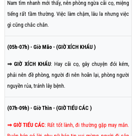
Nam tìm nhanh mới thấy, nên phòng ngừa cãi cọ, miệng
tiếng rất tầm thường. Việc làm chậm, lâu la nhưng việc
gì cũng chắc chắn.
(05h-07h) - Giờ Mão - (GIỜ XÍCH KHẨU )
⇒ GIỜ XÍCH KHẨU
: Hay cãi cọ, gây chuyện đói kém,
phải nên đề phòng, người đi nên hoãn lại, phòng người
nguyền rủa, tránh lây bệnh.
(07h-09h) - Giờ Thìn - (GIỜ TIỂU CÁC )
⇒
GIỜ TIỂU CÁC
:
Rất tốt lành, đi thường gặp may mắn.
Buôn bán có lời, phụ nữ báo tin vui mừng, người đi sắp