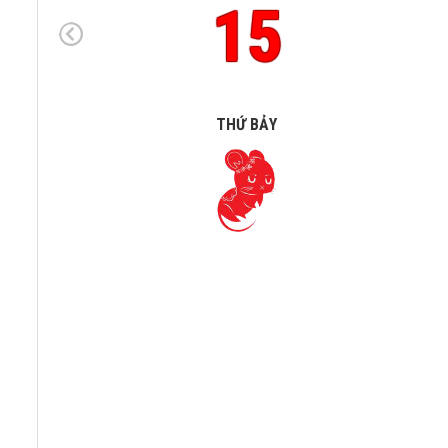
15
THỨ BẢY