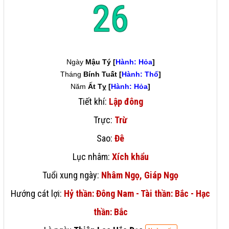
26
Ngày
Mậu Tý [
Hành: Hỏa
]
Tháng
Bính Tuất [
Hành: Thổ
]
Năm
Ất Tỵ [
Hành: Hỏa
]
Tiết khí:
Lập đông
Trực:
Trừ
Sao:
Đê
Lục nhâm:
Xích khẩu
Tuổi xung ngày:
Nhâm Ngọ, Giáp Ngọ
Hướng cát lợi:
Hỷ thần: Đông Nam - Tài thần: Bắc - Hạc
thần: Bắc