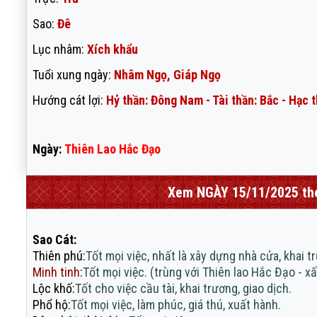
Sao:
Đê
Lục nhâm:
Xích khẩu
Tuổi xung ngày:
Nhâm Ngọ, Giáp Ngọ
Hướng cát lợi:
Hỷ thần: Đông Nam - Tài thần: Bắc - Hạc 
Ngày:
Thiên Lao Hắc Đạo
Xem NGÀY 15/11/2025 t
Sao Cát:
Thiên phú
:
Tốt mọi việc, nhất là xây dựng nhà cửa, khai t
Minh tinh
:
Tốt mọi việc. (trùng với Thiên lao Hắc Đạo - x
Lộc khố
:
Tốt cho việc cầu tài, khai trương, giao dịch.
Phổ hộ
:
Tốt mọi việc, làm phúc, giá thú, xuất hành.