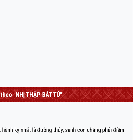
theo "NHỊ THẬP BÁT TÚ"
t hành kỵ nhất là đường thủy, sanh con chẳng phải điềm