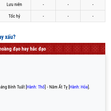
Lưu niên
-
-
-
Tốc hỷ
-
-
-
hay xấu?
hoàng đạo hay hắc đạo
háng Bính Tuất [
Hành: Thổ
] - Năm Ất Tỵ [
Hành: Hỏa
].