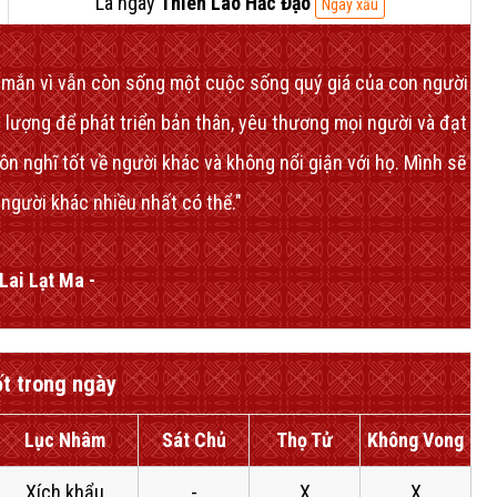
Là ngày
Thiên Lao Hắc Đạo
Ngày xấu
y mắn vì vẫn còn sống một cuộc sống quý giá của con người
 lượng để phát triển bản thân, yêu thương mọi người và đạt
ôn nghĩ tốt về người khác và không nổi giận với họ. Mình sẽ
 người khác nhiều nhất có thể."
Lai Lạt Ma -
ốt trong ngày
Lục Nhâm
Sát Chủ
Thọ Tử
Không Vong
Xích khẩu
-
X
X