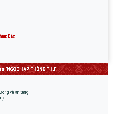
thần: Bắc
heo "NGỌC HẠP THÔNG THƯ"
rương và an táng.
ấu)