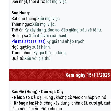
Dân nhật, thời đức
:
Tốt mọi việc.
Sao Hung:
Sát chủ tháng
:
Xấu mọi việc
Thiên ngục
:
Xấu mọi việc.
Thổ ôn
:
Kỵ xây dựng, đào ao, đào giếng, xấu về tế tự.
Hoàng sa
:
Xấu đối với xuất hành.
Phi ma sát (Tai sát)
:
Kỵ giá thú nhập trạch.
Ngũ quỷ
:
Kỵ xuất hành.
Trùng phục
:
Kỵ giá thú, an táng.
Quả tú
:
Xấu với giá thú.
Xem ngày 15/11/2025 
Sao Đê (Hung) - Con vật: Cầy
- Nên:
Sao Đê Đại Hung , không cò việc chi hợp với nó
- Không nên:
Khởi công xây dựng, chôn cất, cưới gã, xuấ
lành nên làm Âm Đức cho nó.