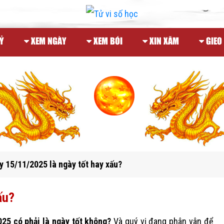
Ỷ
XEM NGÀY
XEM BÓI
XIN XĂM
GIEO
 15/11/2025 là ngày tốt hay xấu?
ấu?
025 có phải là ngày tốt không?
Và quý vị đang phân vân để