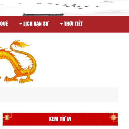
 QUẺ
LỊCH VẠN SỰ
THỜI TIẾT
XEM TỬ VI