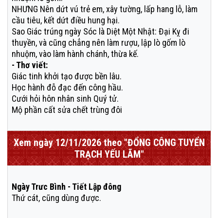
NHƯNG Nên dứt vú trẻ em, xây tường, lấp hang lỗ, làm
cầu tiêu, kết dứt điều hung hại.
Sao Giác trúng ngày Sóc là Diệt Một Nhật: Đại Kỵ đi
thuyền, và cũng chẳng nên làm rượu, lập lò gốm lò
nhuộm, vào làm hành chánh, thừa kế.
- Thơ viết:
Giác tinh khởi tạo được bền lâu.
Học hành đỗ đạc đến công hầu.
Cưới hỏi hôn nhân sinh Quý tử.
Mộ phần cất sửa chết trùng đôi
Xem ngày 12/11/2026 theo "ĐỔNG CÔNG TUYỂN
TRẠCH YẾU LÃM"
Ngày Trưc Bình - Tiết Lập đông
Thứ cát, cũng dùng được.