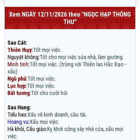
Xem NGÀY 12/11/2026 theo "NGỌC HẠP THÔNG
THƯ"
Sao Cát:
Thiên thụy
:
Tốt mọi việc.
Nguyệt không
:
Tốt cho mọi việc sửa nhà, làm giường.
Minh tinh
:
Tốt mọi việc. (trùng với Thiên lao Hắc Đạo -
xấu)
Ngũ phú
:
Tốt mọi việc.
Lục hợp
:
Tốt mọi việc.
Bất tương
:
Tốt cho cưởi hỏi
Sao Hung:
Tiểu hao
:
Xấu về kinh doanh, cầu tài.
Hoang vu
:
Xấu mọi việc.
Hà khôi, Cẩu giảo
:
Kỵ khởi công xây nhà cửa, xấu mọi
việc.