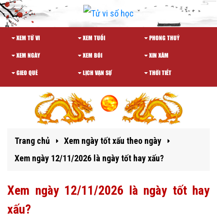
XEM TỬ VI
XEM TUỔI
PHONG THUỶ
XEM NGÀY
XEM BÓI
XIN XĂM
GIEO QUẺ
LỊCH VẠN SỰ
THỜI TIẾT
Trang chủ
Xem ngày tốt xấu theo ngày
Xem ngày 12/11/2026 là ngày tốt hay xấu?
Xem ngày 12/11/2026 là ngày tốt hay
xấu?