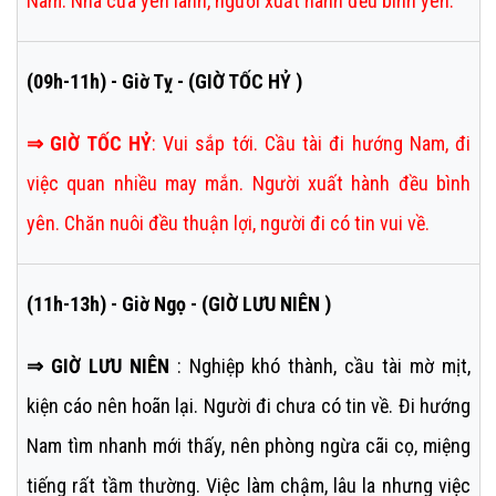
Nam. Nhà cửa yên lành, người xuất hành đều bình yên.
(09h-11h) - Giờ Tỵ - (GIỜ TỐC HỶ )
⇒
GIỜ TỐC HỶ
:
Vui sắp tới. Cầu tài đi hướng Nam, đi
việc quan nhiều may mắn. Người xuất hành đều bình
yên. Chăn nuôi đều thuận lợi, người đi có tin vui về.
(11h-13h) - Giờ Ngọ - (GIỜ LƯU NIÊN )
⇒ GIỜ LƯU NIÊN
: Nghiệp khó thành, cầu tài mờ mịt,
kiện cáo nên hoãn lại. Người đi chưa có tin về. Đi hướng
Nam tìm nhanh mới thấy, nên phòng ngừa cãi cọ, miệng
tiếng rất tầm thường. Việc làm chậm, lâu la nhưng việc